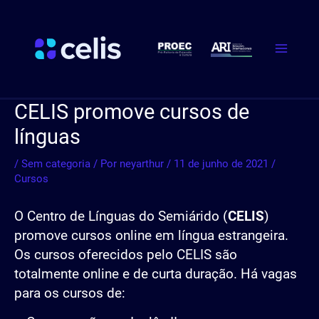
Ir
Post
Main
para
navigation
Menu
o
conteúdo
CELIS promove cursos de
línguas
/
Sem categoria
/ Por
neyarthur
/
11 de junho de 2021
/
Cursos
O Centro de Línguas do Semiárido (
CELIS
)
promove cursos online em língua estrangeira.
Os cursos oferecidos pelo CELIS são
totalmente online e de curta duração. Há vagas
para os cursos de: