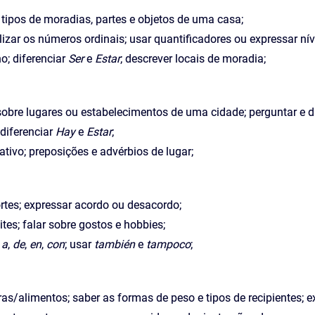
tipos de moradias, partes e objetos de uma casa;
lizar os números ordinais; usar quantificadores ou expressar nív
; diferenciar
Ser
e
Estar
; descrever locais de moradia;
sobre lugares ou estabelecimentos de uma cidade; perguntar e dize
diferenciar
Hay
e
Estar
;
ativo; preposições e advérbios de lugar;
portes; expressar acordo ou desacordo;
tes; falar sobre gostos e hobbies;
:
a
,
de
,
en
,
con
; usar
también
e
tampoco
;
s/alimentos; saber as formas de peso e tipos de recipientes; ex