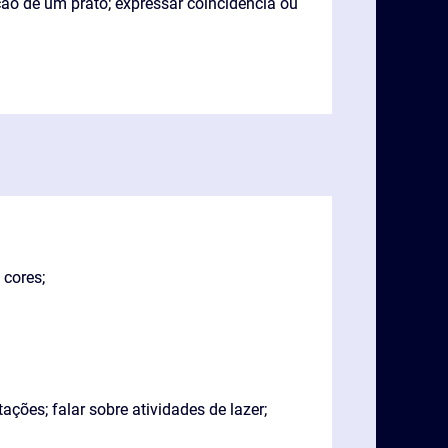
ão de um prato; expressar coincidência ou
 cores;
ções; falar sobre atividades de lazer;