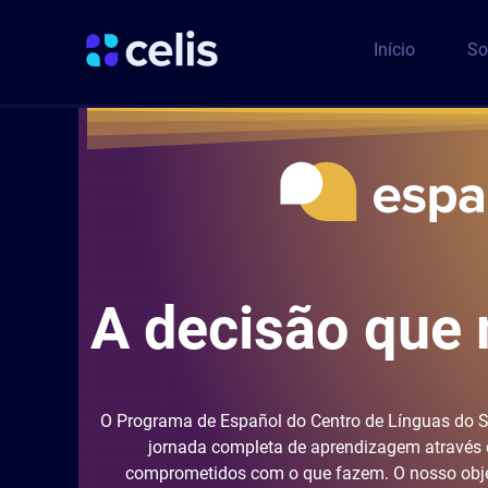
Ir
para
Início
So
o
conteúdo
A decisão que 
O Programa de Español do Centro de Línguas do S
jornada completa de aprendizagem através 
comprometidos com o que fazem. O nosso objet