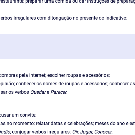
staurante; preparar uma comida ou dar instruções de preparaç
verbos irregulares com ditongação no presente do indicativo;
compras pela internet; escolher roupas e acessórios;
pinião; conhecer os nomes de roupas e acessórios; conhecer as
usar os verbos
Quedar
e
Parecer
;
cusar um convite;
as no momento; relatar datas e celebrações; meses do ano e esta
úndio
; conjugar verbos irregulares:
Oír, Jugar, Conocer
;