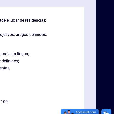
de e lugar de residência);
etivos; artigos definidos;
ormais da língua;
ndefinidos;
entas;
 100;