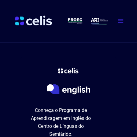
Ir
Main
para
Menu
o
conteúdo
Conheça o Programa de
Aprendizagem em Inglês do
Centro de Línguas do
Semiárido.