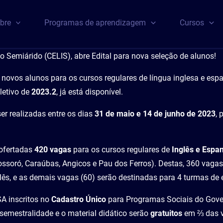
bre
Programas de aprendizagem
Cursos
o Semiárido (CELIS), abre Edital para nova seleção de alunos!
e novos alunos para os cursos regulares de língua inglesa e esp
letivo de
2023.2
, já está disponível.
er realizadas entre os dias
31 de maio e 14 de junho de 2023
, 
 ofertadas
420 vagas
para os cursos regulares de
Inglês e Espa
ssoró, Caraúbas, Angicos e Pau dos Ferros). Destas, 360 vagas
lês, e as demais vagas (60) serão destinadas para 4 turmas de 
A inscritos no
Cadastro Único
para Programas Sociais do Gove
 semestralidade e o material didático serão
gratuitos
em ⅔ das v