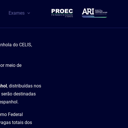
Exames
anhola do CELIS,
por meio de
nhol
, distribuídas nos
 serão destinadas
espanhol.
rno Federal
agas totais dos