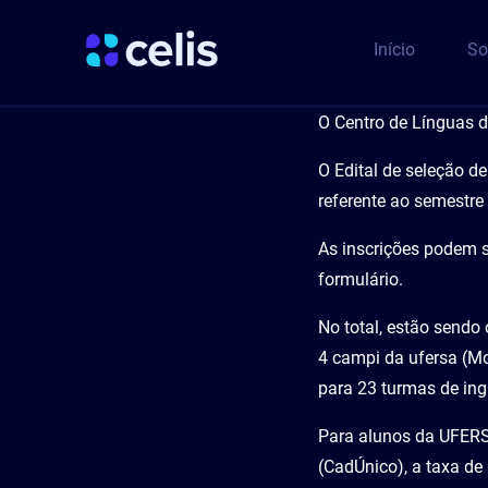
Ir
para
Início
So
o
conteúdo
O Centro de Línguas d
O Edital de seleção d
referente ao semestre 
As inscrições podem s
formulário.
No total, estão sendo
4 campi da ufersa (Mo
para 23 turmas de ing
Para alunos da UFERS
(CadÚnico), a taxa de