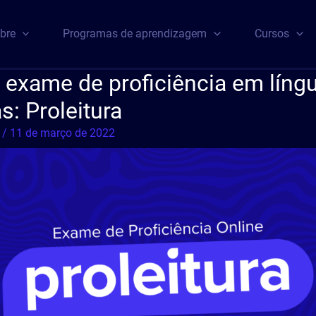
bre
Programas de aprendizagem
Cursos
a exame de proficiência em líng
s: Proleitura
a
/
11 de março de 2022