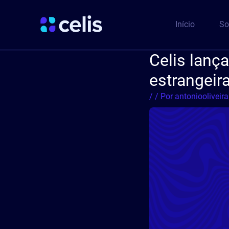
Ir
Post
para
navigation
Início
So
o
conteúdo
Celis lanç
estrangeira
/
/ Por
antoniooliveir