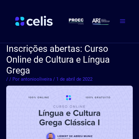
Ir
Post
Main
para
navigation
Menu
o
conteúdo
Inscrições abertas: Curso
Online de Cultura e Língua
Grega
/
/ Por
antoniooliveira
/
1 de abril de 2022