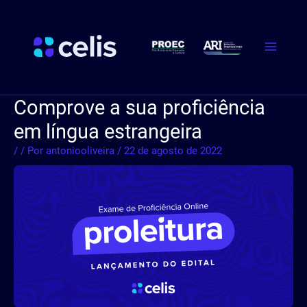
Ir
Post
Main
para
navigation
Menu
o
conteúdo
Comprove a sua proficiência
em língua estrangeira
/
/ Por
antoniooliveira
/
22 de agosto de 2022