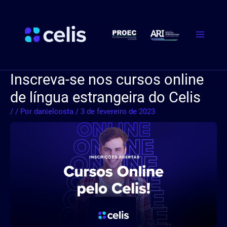
Ir
Post
Main
para
navigation
Menu
o
conteúdo
Inscreva-se nos cursos online
de língua estrangeira do Celis
/
/ Por
danielcosta
/
3 de fevereiro de 2023