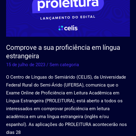
proficiência
em
língua
estrangeira
Comprove a sua proficiência em língua
estrangeira
15 de julho de 2023
/
Sem categoria
O Centro de Línguas do Semiárido (CELIS), da Universidade
Federal Rural do Semi-Árido (UFERSA), comunica que o
Exame Online de Proficiência em Leitura Acadêmica em
Língua Estrangeira (PROLEITURA), está aberto a todos os
interessados em comprovar proficiência em leitura
acadêmica em uma língua estrangeira (inglês e/ou
espanhol). As aplicações do PROLEITURA acontecerão nos
dias 28