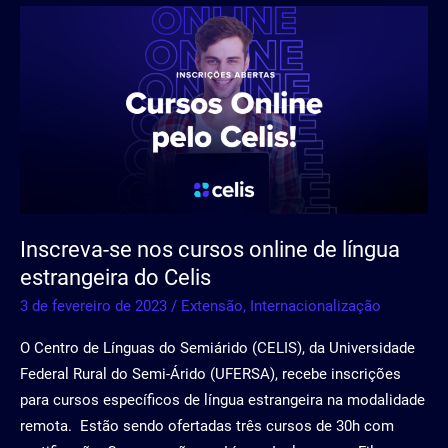
Inscreva-
se
nos
cursos
online
de
língua
estrangeira
do
Inscreva-se nos cursos online de língua
Celis
estrangeira do Celis
3 de fevereiro de 2023
/
Extensão
,
Internacionalização
O Centro de Línguas do Semiárido (CELIS), da Universidade
Federal Rural do Semi-Árido (UFERSA), recebe inscrições
para cursos específicos de língua estrangeira na modalidade
remota. Estão sendo ofertadas três cursos de 30h com