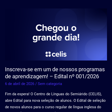
Inscreva-
se
em
um
de
nossos
programas
de
aprendizagem!
Inscreva-se em um de nossos programas
–
de aprendizagem! – Edital nº 001/2026
Edital
nº
6 de abril de 2026
/
Sem categoria
001/2026
Fim da espera! O Centro de Línguas do Semiárido (CELIS),
abre Edital para nova seleção de alunos. O Edital de seleção
de novos alunos para o curso regular de língua inglesa do