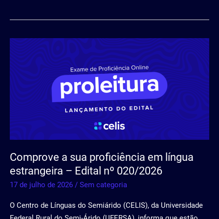
Comprove
a
sua
proficiência
em
língua
estrangeira
–
Edital
Comprove a sua proficiência em língua
nº
estrangeira – Edital nº 020/2026
020/2026
17 de julho de 2026
/
Sem categoria
O Centro de Línguas do Semiárido (CELIS), da Universidade
Federal Rural do Semi-Árido (UFERSA), informa que estão