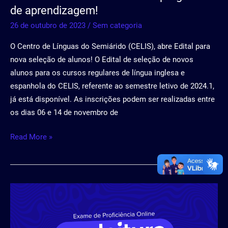
de aprendizagem!
26 de outubro de 2023
/
Sem categoria
O Centro de Línguas do Semiárido (CELIS), abre Edital para
nova seleção de alunos! O Edital de seleção de novos
alunos para os cursos regulares de língua inglesa e
espanhola do CELIS, referente ao semestre letivo de 2024.1,
já está disponível. As inscrições podem ser realizadas entre
os dias 06 e 14 de novembro de
Read More »
Comprove
a
sua