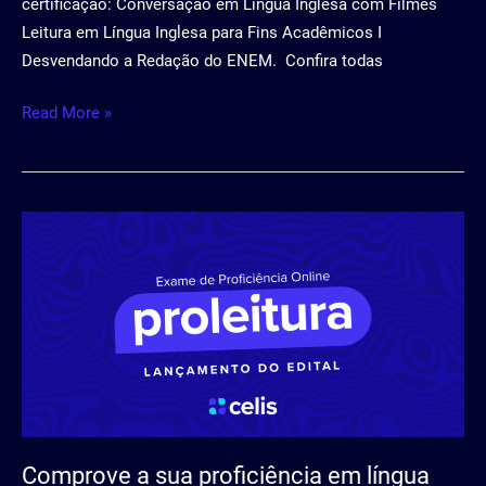
certificação: Conversação em Língua Inglesa com Filmes
Leitura em Língua Inglesa para Fins Acadêmicos I
Desvendando a Redação do ENEM. Confira todas
Read More »
Comprove
a
sua
proficiência
em
língua
estrangeira
Comprove a sua proficiência em língua