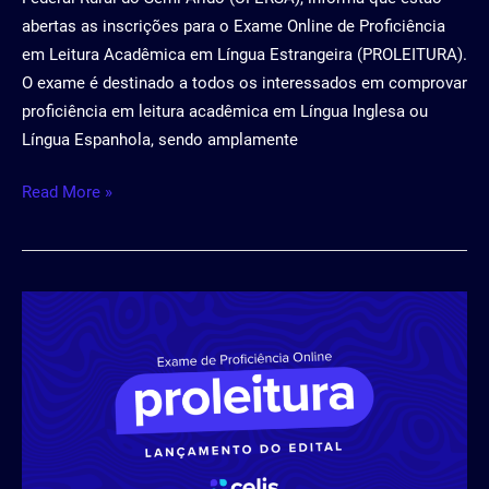
abertas as inscrições para o Exame Online de Proficiência
em Leitura Acadêmica em Língua Estrangeira (PROLEITURA).
O exame é destinado a todos os interessados em comprovar
proficiência em leitura acadêmica em Língua Inglesa ou
Língua Espanhola, sendo amplamente
Read More »
Comprove
a
sua
proficiência
em
língua
estrangeira