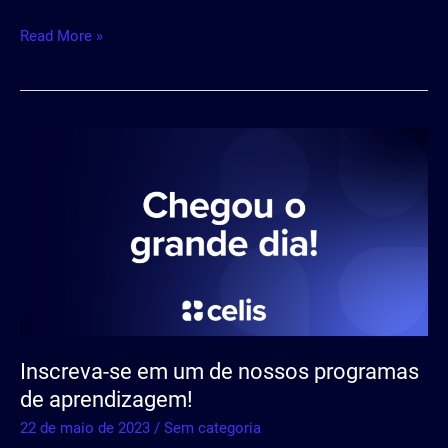
Read More »
Inscreva-
se
em
um
de
nossos
programas
de
aprendizagem!
Inscreva-se em um de nossos programas
de aprendizagem!
22 de maio de 2023
/
Sem categoria