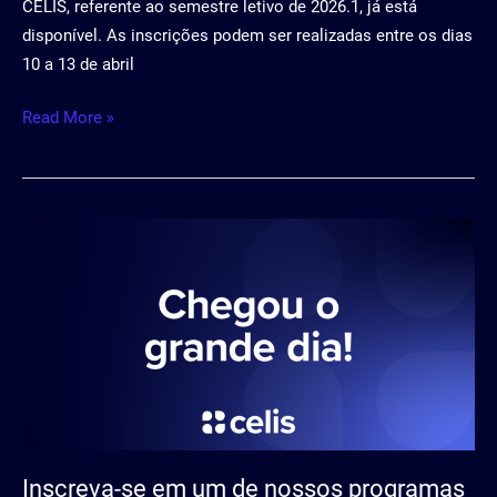
CELIS, referente ao semestre letivo de 2026.1, já está
disponível. As inscrições podem ser realizadas entre os dias
10 a 13 de abril
Read More »
Inscreva-
se
em
um
de
nossos
programas
de
aprendizagem!
Inscreva-se em um de nossos programas