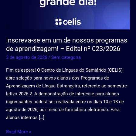
de
nossos
programas
de
aprendizagem!
Inscreva-se em um de nossos programas
–
de aprendizagem! – Edital nº 023/2026
Edital
nº
3 de agosto de 2026
/
Sem categoria
023/2026
Fim da espera! O Centro de Línguas do Semiárido (CELIS)
abre seleção para novos alunos dos Programas de
Aprendizagem de Língua Estrangeira, referente ao semestre
letivo 2026.2. A demonstração de interesse para alunos
ingressantes poderá ser realizada entre os dias 10 e 13 de
agosto de 2026, por meio de formulário eletrônico. Para
alunos internos […]
Read More »