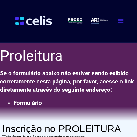
Ir
Main
para
Menu
o
conteúdo
Proleitura
Se o formulário abaixo não estiver sendo exibido
corretamente nesta página, por favor, acesse o link
diretamente at
ravés
do seguinte endereço:
Formulário